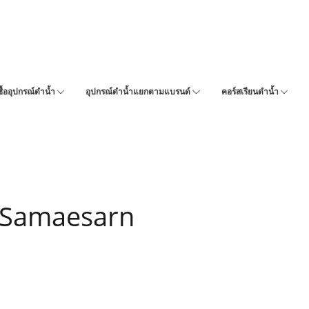
ซื้ออุปกรณ์ดำน้ำ
อุปกรณ์ดำน้ำแยกตามแบรนด์
คอร์สเรียนดำน้ำ
- Samaesarn