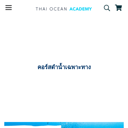
คอร์สดำน้ำเฉพาะทาง