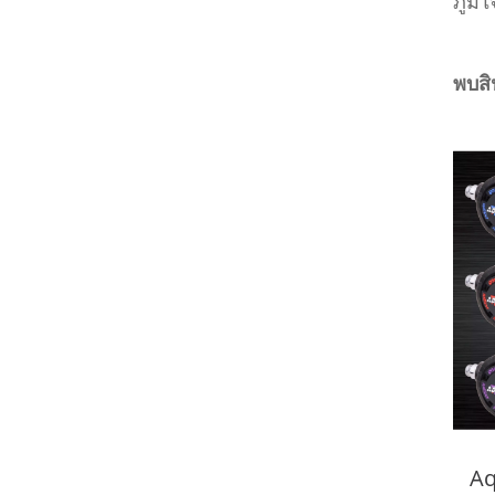
ภูมิ
พบสิน