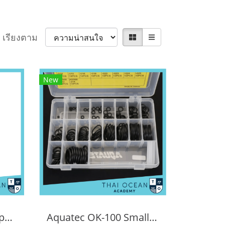
เรียงตาม
New
Aquatec Scuba Compass
Aquatec OK-100 Small O-Ring Kits