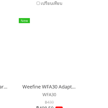
เปรียบเทียบ
New
WEEFINE WF081 Smart Focus 7000 Video Diving Light
Weefine WFA30 Adapter 52(M) mm-67mm (F)
WFA30
฿430