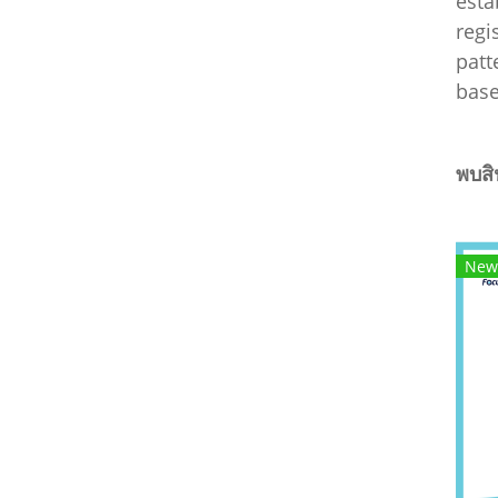
esta
regi
patt
base
พบสิน
New