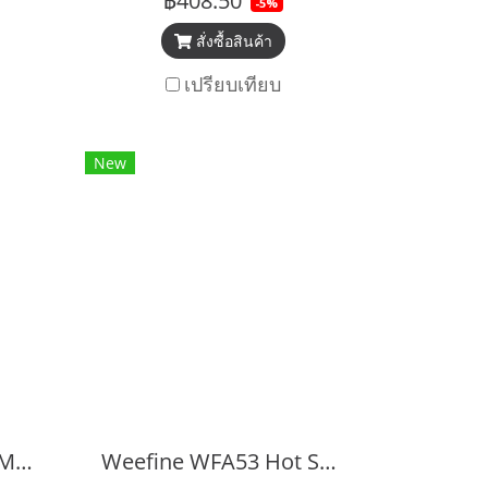
฿408.50
-5%
สั่งซื้อสินค้า
เปรียบเทียบ
New
Weefine WFL13 +18 Macro Lens M67
Weefine WFA53 Hot Shoe YS Base