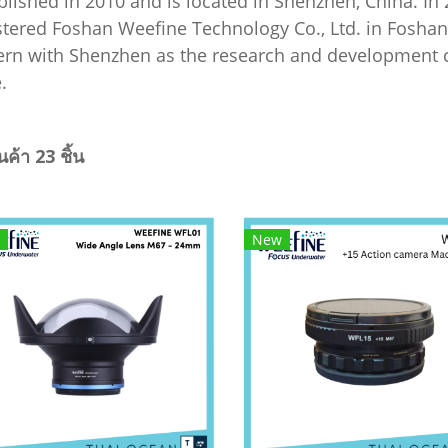
blished in 2010 and is located in Shenzhen, China. In
stered Foshan Weefine Technology Co., Ltd. in Fosha
ern with Shenzhen as the research and development 
.
ค้า 23 ชิ้น
New