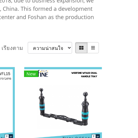
 2018, due to business expansion, we
n, China. This formed a development
center and Foshan as the production
เรียงตาม
New