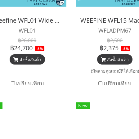
Weefine WFL01 Wide angle lens M67-24mm
WFL01
WFLADPM67
฿26,000
฿2,500
฿24,700
฿2,375
-5%
-5%
สั่งซื้อสินค้า
สั่งซื้อสินค้า
(มีหลายคุณสมบัติให้เลือก)
เปรียบเทียบ
เปรียบเทียบ
New