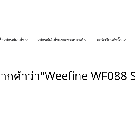
ซื้ออุปกรณ์ดำน้ำ
อุปกรณ์ดำน้ำแยกตามแบรนด์
คอร์สเรียนดำน้ำ
จากคำว่า"Weefine WF088 