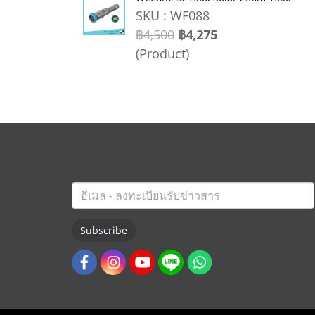
SKU : WF088
฿4,500
฿4,275
(Product)
Subscribe