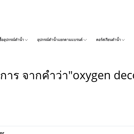
ซื้ออุปกรณ์ดำน้ำ
อุปกรณ์ดำน้ำแยกตามแบรนด์
คอร์สเรียนดำน้ำ
การ จากคำว่า"oxygen dec
or