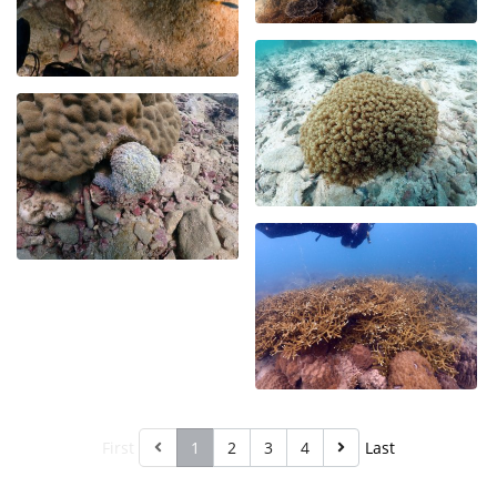
First
1
2
3
4
Last