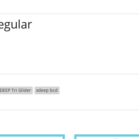
egular
DEEP Tri Glider
xdeep bcd