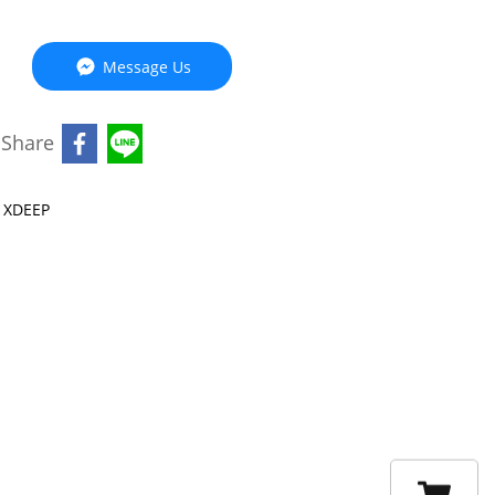
Message Us
Share
XDEEP