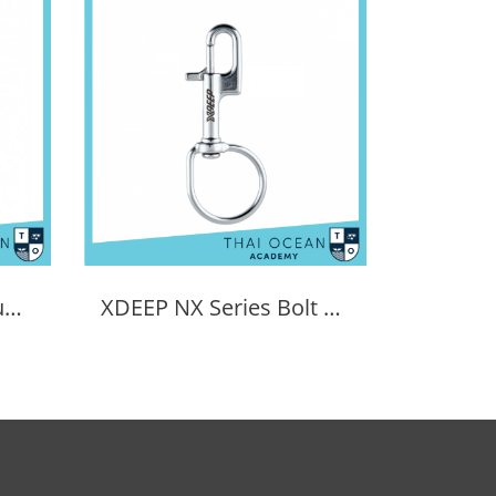
XDEEP NX Series Double Ended Bolt Snap
XDEEP NX Series Bolt Snap Sidemount