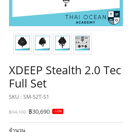
XDEEP Stealth 2.0 Tec
Full Set
SKU : SM-S2T-S1
฿30,690
฿34,100
-10%
จำนวน