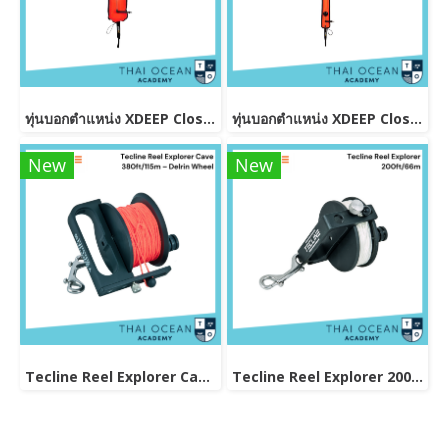
ทุ่นบอกตำแหน่ง XDEEP Closed DSMB Orange 90 cm
ทุ่นบอกตำแหน่ง XDEEP Closed DSMB Narrow (Skinny) Orange 140cm
New
New
Tecline Reel Explorer Cave 380ft/115m – Delrin Wheel
Tecline Reel Explorer 200ft/66m