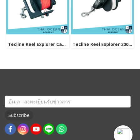
Tecline Reel Explorer Cave 380ft/115m – Delrin Wheel
Tecline Reel Explorer 200ft/66m
Subscribe