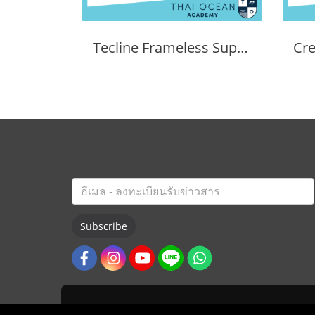
Tecline Frameless Super View Mask
Subscribe