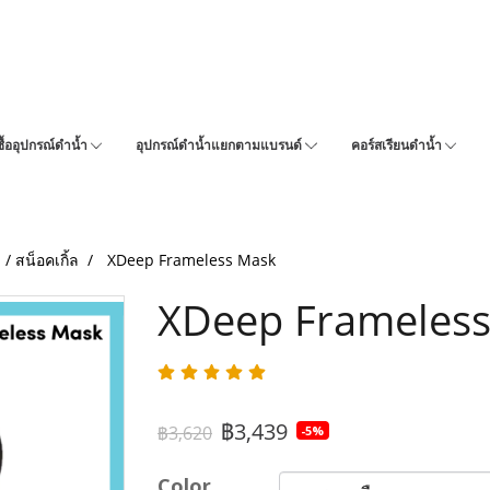
ซื้ออุปกรณ์ดำน้ำ
อุปกรณ์ดำน้ำแยกตามแบรนด์
คอร์สเรียนดำน้ำ
 / สน็อคเกิ้ล
XDeep Frameless Mask
XDeep Frameles
฿3,439
฿3,620
-5%
Color