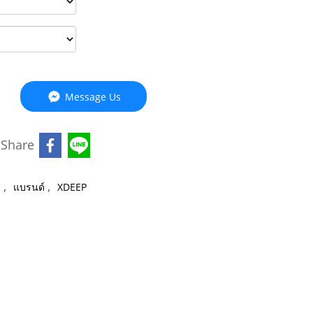
Message Us
Share
,
,
ล
แบรนด์
XDEEP