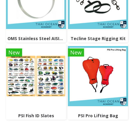
OMS Stainless Steel AISI304 Band Size 0.5*12.6 mm Overlength 560mm for tanks with 140 - 160mm Diameter
Tecline Stage Rigging Kit
New
New
PSI Fish ID Slates
PSI Pro Lifting Bag