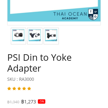
PSI Din to Yoke
Adapter
SKU : RA3000
฿1,273
฿1,340
-5%