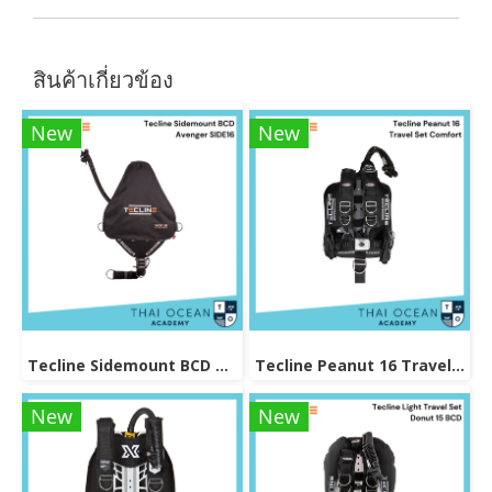
สินค้าเกี่ยวข้อง
New
New
Tecline Sidemount BCD Avenger SIDE16
Tecline Peanut 16 Travel Set Comfort
New
New