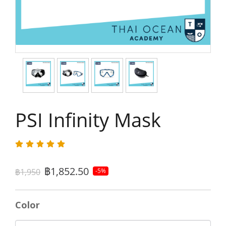
PSI Infinity Mask
฿1,852.50
฿1,950
-5%
Color