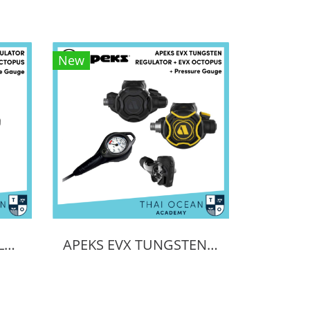
New
APEKS EVX200 REGULATOR + EVX OCTOPUS + Octopus (Full Set)
APEKS EVX TUNGSTEN REGULATOR + EVX OCTOPUS + Pressure Gauge (Full Set)