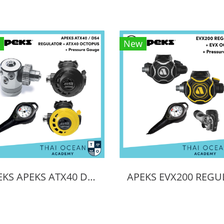
New
APEKS APEKS ATX40 DS4 REGULATOR + ATX40 OCTOPUS + Pressure Gauge (Full Set)