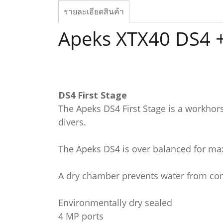
รายละเอียดสินค้า
Apeks XTX40 DS4 + 
DS4 First Stage
The Apeks DS4 First Stage is a workhor
divers.
The Apeks DS4 is over balanced for m
A dry chamber prevents water from comin
Environmentally dry sealed
4 MP ports