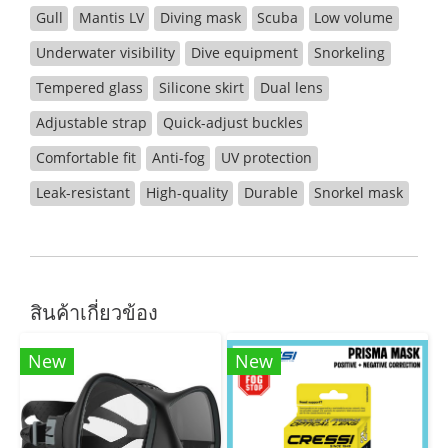
Gull
Mantis LV
Diving mask
Scuba
Low volume
Underwater visibility
Dive equipment
Snorkeling
Tempered glass
Silicone skirt
Dual lens
Adjustable strap
Quick-adjust buckles
Comfortable fit
Anti-fog
UV protection
Leak-resistant
High-quality
Durable
Snorkel mask
สินค้าเกี่ยวข้อง
New
New