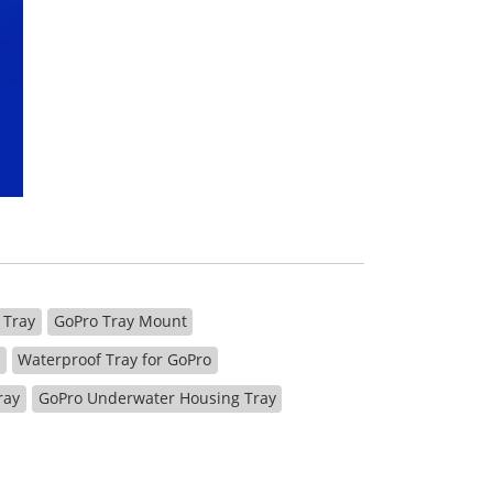
 Tray
GoPro Tray Mount
p
Waterproof Tray for GoPro
ray
GoPro Underwater Housing Tray