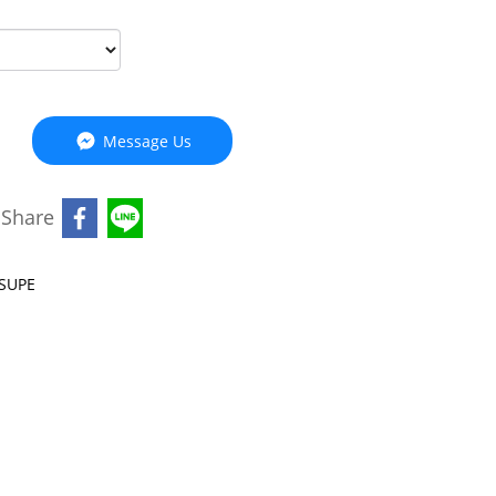
Message Us
Share
SUPE