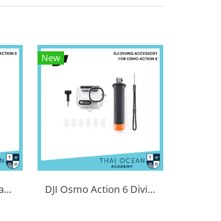
New
DJI Osmo Action 6 Standard Combo
DJI Osmo Action 6 Diving Accessory