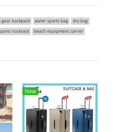
 gear backpack
water sports bag
dry bag
ports rucksack
beach equipment carrier
New