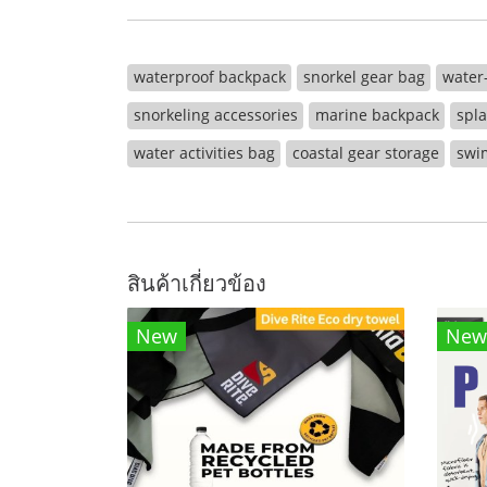
waterproof backpack
snorkel gear bag
water-
snorkeling accessories
marine backpack
spl
water activities bag
coastal gear storage
swi
สินค้าเกี่ยวข้อง
New
New