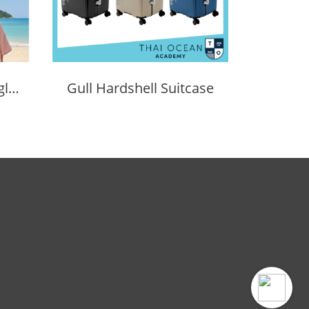
Gull Reversible & Single-Side Quick-Dry Poncho (Unisex)
Gull Hardshell Suitcase