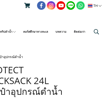
TH
ทริปดำน้ำ
คอร์สศึกษาทางทะเล
บทความ
ติดต่อเรา
าอุปกรณ์ดำน้ำ
OTECT
CKSACK 24L
เป๋าอุปกรณ์ดำน้ำ