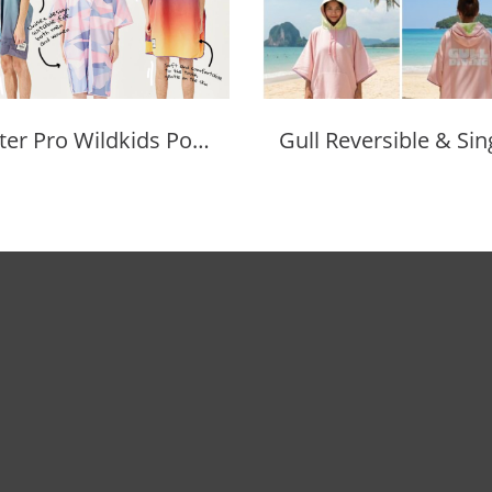
Water Pro Wildkids Poncho Unisex, Reversible Microfiber Robe.