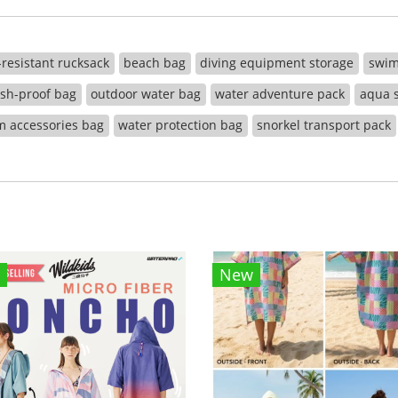
resistant rucksack
beach bag
diving equipment storage
swim
ash-proof bag
outdoor water bag
water adventure pack
aqua s
m accessories bag
water protection bag
snorkel transport pack
New