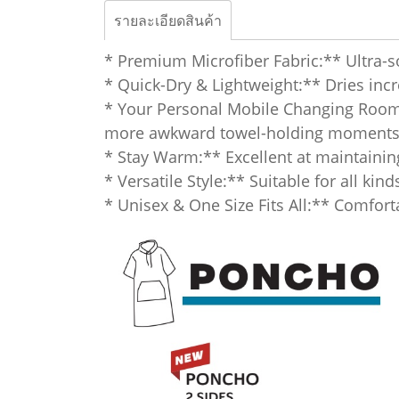
รายละเอียดสินค้า
* Premium Microfiber Fabric:** Ultra-so
* Quick-Dry & Lightweight:** Dries inc
* Your Personal Mobile Changing Room
more awkward towel-holding moments
* Stay Warm:** Excellent at maintainin
* Versatile Style:** Suitable for all kin
* Unisex & One Size Fits All:** Comforta