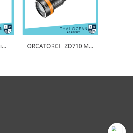
Waydoo Subnado Twin Engine Handle Bar
ORCATORCH ZD710 MK2 ZOOMABLE DIVE LIGHT