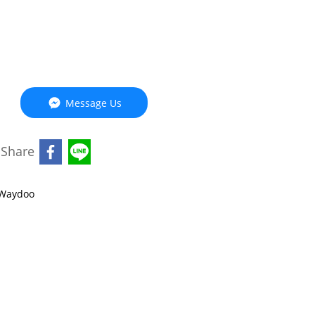
Message Us
Share
Waydoo