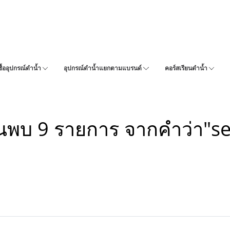
ซื้ออุปกรณ์ดำน้ำ
อุปกรณ์ดำน้ำแยกตามแบรนด์
คอร์สเรียนดำน้ำ
นพบ 9 รายการ จากคำว่า"s