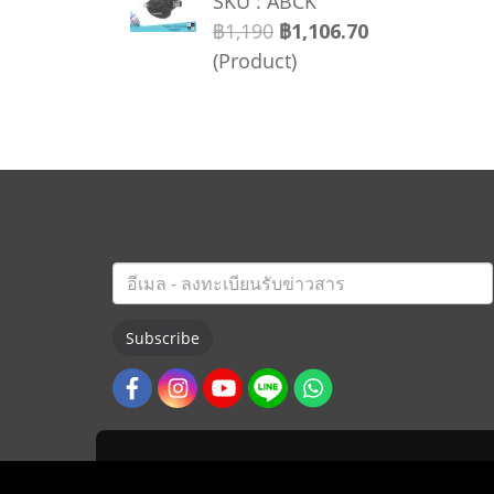
SKU : ABCK
฿1,190
฿1,106.70
(Product)
Subscribe