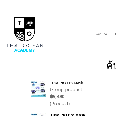
หน้าแรก
ค้
Tusa INO Pro Mask
Group product
฿5,490
(Product)
Tusa INO Pro Mask