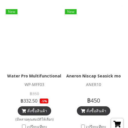
New
New
Water Pro Multifunctional Head Wear
Aneron Niscap Seasick motion si
WP-MFF03
ANER10
฿350
฿450
฿332.50
-5%
สั่งซื้อสินค้า
สั่งซื้อสินค้า
(มีหลายคุณสมบัติให้เลือก)
เปรียบเทียบ
เปรียบเทียบ