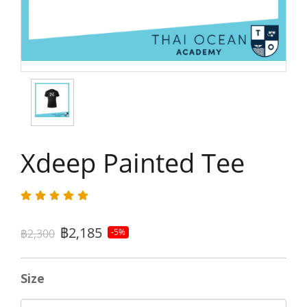
Xdeep Painted Tee
฿2,185
฿2,300
-5%
Size