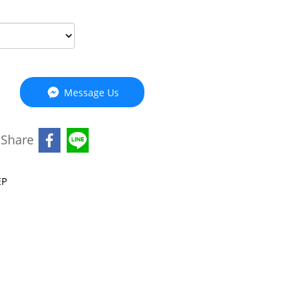
Message Us
Share
EP