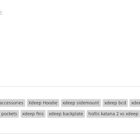
:
accessories
Xdeep Hoodie
xdeep sidemount
xdeep bcd
xde
 pockets
xdeep fins
xdeep backplate
hollis katana 2 vs xdeep