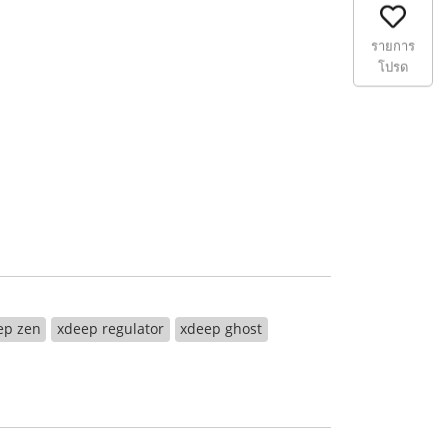
รายการ
โปรด
ep zen
xdeep regulator
xdeep ghost