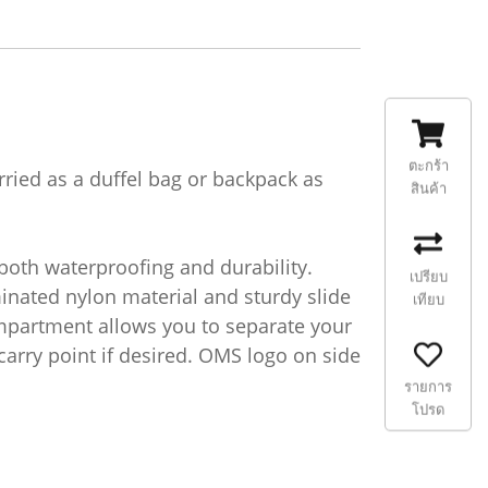
ตะกร้า
ied as a duffel bag or backpack as
สินค้า
both waterproofing and durability.
เปรียบ
nated nylon material and sturdy slide
เทียบ
ompartment allows you to separate your
carry point if desired. OMS logo on side
รายการ
โปรด