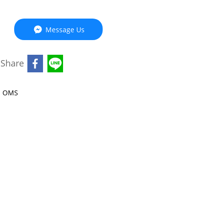
Message Us
Share
OMS