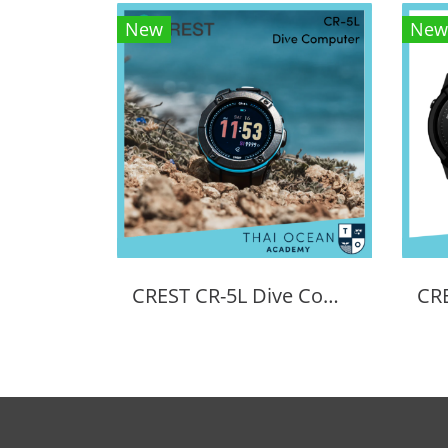
New
New
CREST CR-5L Dive Computer