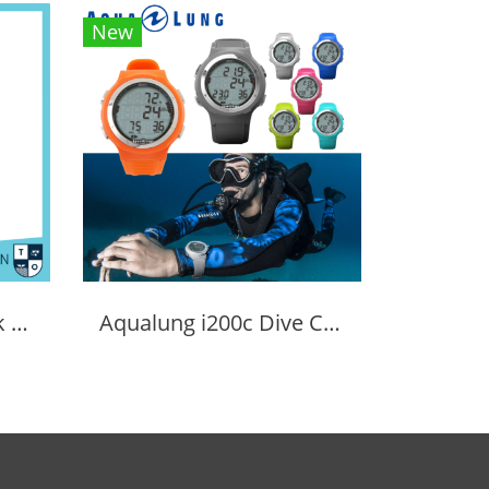
New
Aqualung i200C Black with Nato Strap Dive Computer
Aqualung i200c Dive Computer