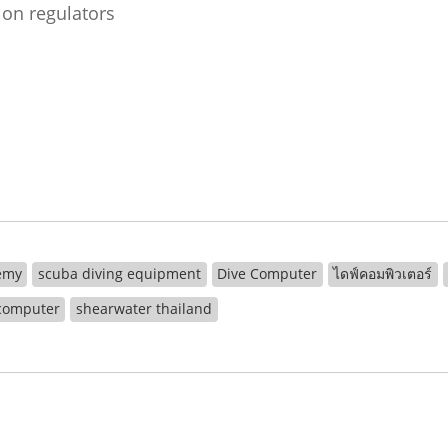
 on regulators
emy
scuba diving equipment
Dive Computer
ไดฟ์คอมพิวเตอร์
 computer
shearwater thailand