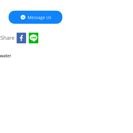
Message Us
Share
water