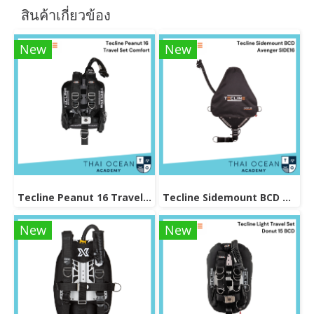
สินค้าเกี่ยวข้อง
New
New
Tecline Peanut 16 Travel Set Comfort
Tecline Sidemount BCD Avenger SIDE16
New
New