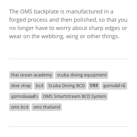
The OMS backplate is manufactured in a
forged process and then polished, so that you
no longer have to worry about sharp edges or
wear on the webbing, wing or other things.
thai ocean academy
scuba diving equipment
dive shop
bcd
Scuba Diving BCD
บีซีดี
อุปกรณ์ดำน้
อุปกรณ์ลอยตัว
OMS Smartstream BCD System
oms bcd
oms thailand