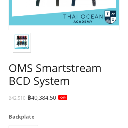
OMS Smartstream
BCD System
฿40,384.50
฿42,510
-5%
Backplate