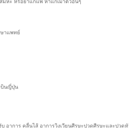
มหะ หรือยาแก้แพ้ หาแก้เมาตัวอื่นๆ
ึกษาแพทย์
นญี่ปุ่น
อาการ คลื่นไส้ อาการวิงเวียนศีรษะปวดศีรษะและปวดหั