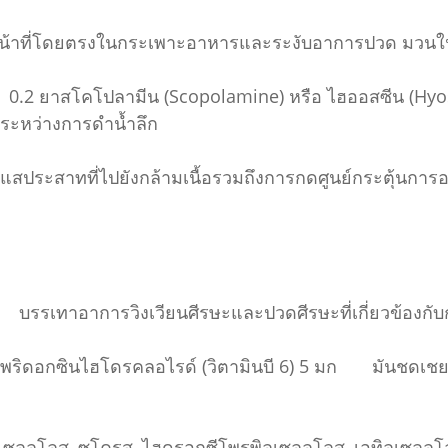
าที่โดยตรงในกระเพาะอาหารและระงับอาการปวด มวนในท้
 ยาสโคโปลามีน (Scopolamine) หรือ ไฮออสซีน (Hyosci
นระหว่างการดำน้ำลึก
ระแสประสาทที่ไปยังกล้ามเนื้อรวมถึงการกดศูนย์กระตุ้นกา
รเทาอาการวิงเวียนศีรษะและปวดศีรษะที่เกี่ยวข้องกั
 ไพริดอกซินไฮโดรคลอไรด์ (วิตามินบี 6) 5 มก มันชดเชยว
เซลลูโลส, ซูโครส, ไฮดรอกซีโพรพิลเซลลูโลส, เอทิลเซลลูโล