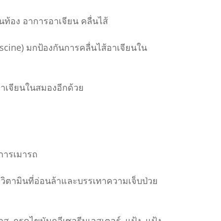
อง อาการอาเจียน คลื่นไส้
ne) มกป้องกันการคลื่นไส้อาเจียนใน
รอาเจียนในสมองอีกด้วย
บการเมารถ
ิตามินที่อ่อนล้าและบรรเทาความเจ็บป่วย
ส, กรดไขมันกลีเซอรีนเอสเตอร์, แป้ง, แป้ง