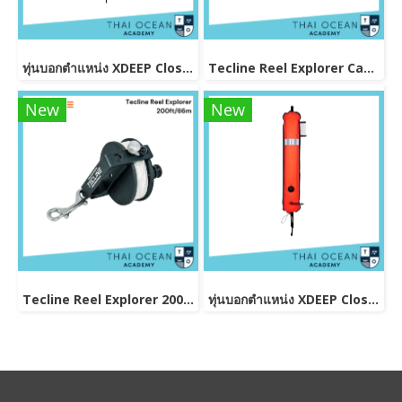
ทุ่นบอกตำแหน่ง XDEEP Closed DSMB Narrow (Skinny) Orange 140cm
Tecline Reel Explorer Cave 380ft/115m – Delrin Wheel
New
New
Tecline Reel Explorer 200ft/66m
ทุ่นบอกตำแหน่ง XDEEP Closed DSMB Orange 90 cm