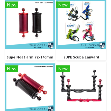
New
New
Supe Float arm 72x140mm
SUPE Scuba Lanyard
New
New