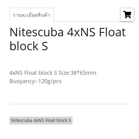
รายละเอียดสินค้า
Nitescuba 4xNS Float
block S
4xNS Float block S Size:38*65mm
Buoyancy:-120g/pcs
Nitescuba 4xNS Float block S