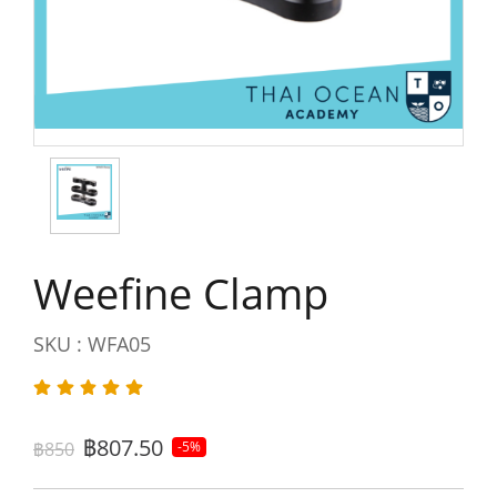
Weefine Clamp
SKU : WFA05
฿807.50
฿850
-5%