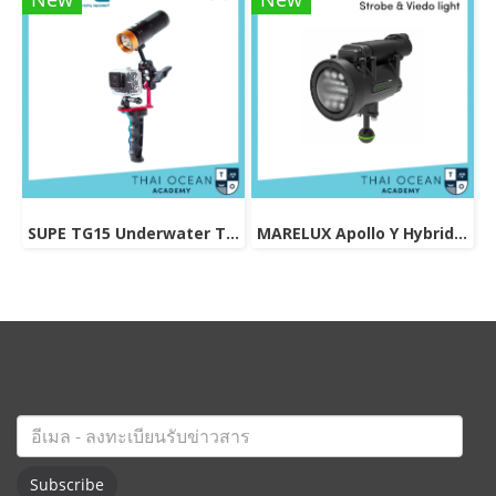
SUPE TG15 Underwater Tray For Gopro / Action Camera
MARELUX Apollo Y Hybrid Strobe & Viedo light (Patented Design) 3000 lumen
Subscribe