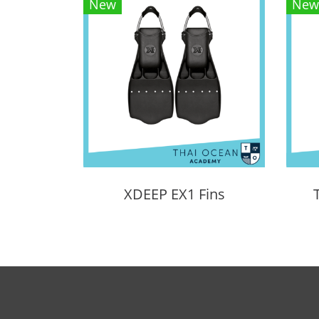
New
New
XDEEP EX1 Fins