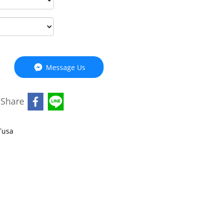
Message Us
Share
Tusa