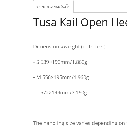
รายละเอียดสินค้า
Tusa Kail Open Hee
Dimensions/weight (both feet):
- S 539×190mm/1,860g
- M 556×195mm/1,960g
- L 572×199mm/2,160g
The handling size varies depending on t