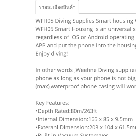
รายละเอียดสินค้า
WFH05 Diving Supplies Smart housing 
WFH05 Smart Housing is an universal s
regardless of iOS or Android operating
APP and put the phone into the housing
Enjoy diving!
In other words ,Weefine Diving supplie
phone as long as your phone is not bi
(max),waterproof phone casing will wor
Key Features:
•Depth Rated:80m/263ft
•Internal Dimension:165 x 85 x 9.5mm
•Exteranl Dimension:203 x 104 x 61.5
•Built-in Vacuum System:yes