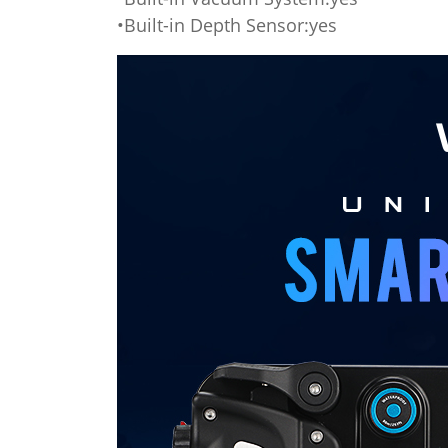
•Built-in Depth Sensor:yes