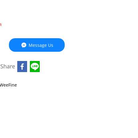
ด
Message Us
Share
WeeFine