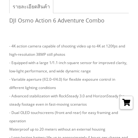
รายละเอียดสินค้า
DJI Osmo Action 6 Adventure Combo
- 4K action camera capable of shooting video up to 4K at 120fps and
high-resolution 38MP still photos
- Equipped with a large 1/1.1-inch square sensor for improved clarity,
low-light performance, and wide dynamic range
- Variable aperture (f/2.0–f/4.0) for flexible exposure control in
different lighting conditions
- Advanced stabilization with RockSteady 3.0 and HorizonSteady for
steady footage even in fast-moving scenarios
- Dual OLED touchscreens (front and rear) for easy framing and
operation
Waterproof up to 20 meters without an external housing
- Long-lasting battery life up to approximately 4 hours per charge and