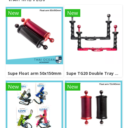
New
New
Supe Float arm 50x150mm
Supe TG20 Double Tray Grip
New
New