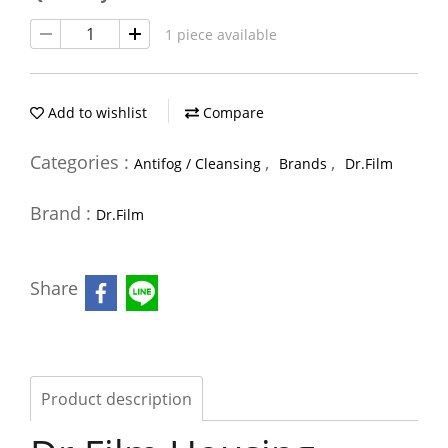
1 piece available
Add to wishlist
Compare
Categories :
,
,
Antifog / Cleansing
Brands
Dr.Film
Brand :
Dr.Film
Share
Product description